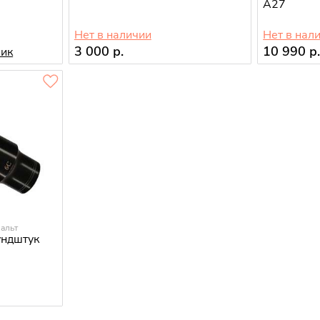
A27
Нет в наличии
Нет в нал
3 000 р.
10 990 р
лик
альт
ндштук