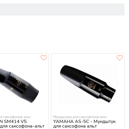
я саксофонов альт
Мундштуки для саксофонов альт
N SM414 V5
YAMAHA AS-5C - Мундштук
для саксофона-альт
для саксофона альт