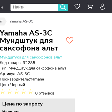
ии
ьт
Yamaha AS-3C
Yamaha AS-3C
Мундштук для
саксофона альт
Мундштуки для саксофонов альт
Код товара: 32285
Тип:
Мундштук для саксофона альт
Артикул: AS-3C
Производитель:
Yamaha
Цвет:
Черный
☆
☆
☆
☆
☆
0 отзывов
Цена
по запросу
Наличие: