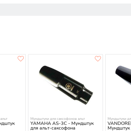
альт
Мундштуки для саксофонов альт
Мундштуки дл
ндштук
YAMAHA AS-3C - Мундштук
VANDORE
для альт-саксофона
Мундштук 