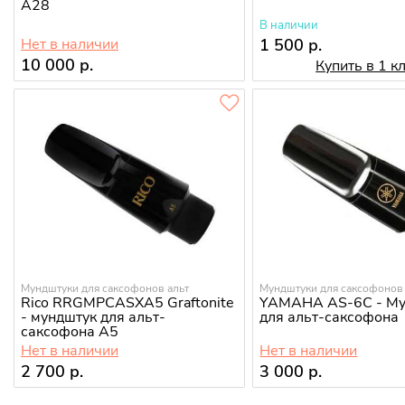
A28
В наличии
Нет в наличии
1 500 р.
10 000 р.
Купить в 1 к
Мундштуки для саксофонов альт
Мундштуки для саксофонов 
Rico RRGMPCASXA5 Graftonite
YAMAHA AS-6C - Му
- мундштук для альт-
для альт-саксофона
саксофона А5
Нет в наличии
Нет в наличии
2 700 р.
3 000 р.