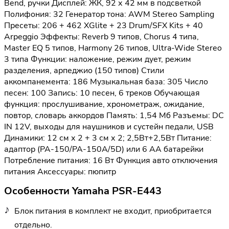
Bend, ручки Дисплей: ЖК, 92 х 42 мм в подсветкой
Полифония: 32 Генератор тона: AWM Stereo Sampling
Пресеты: 206 + 462 XGlite + 23 Drum/SFX Kits + 40
Arpeggiо Эффекты: Reverb 9 типов, Chorus 4 типа,
Master EQ 5 типов, Harmony 26 типов, Ultra-Wide Stereo
3 типа Функции: наложение, режим дует, режим
разделения, арпеджио (150 типов) Стили
аккомпанемента: 186 Музыкальная база: 305 Число
песен: 100 Запись: 10 песен, 6 треков Обучающая
функция: прослушивание, хронометраж, ожидание,
повтор, словарь аккордов Память: 1,54 Мб Разъемы: DC
IN 12V, выходы для наушников и сустейн педали, USB
Динамики: 12 см х 2 + 3 см х 2; 2,5Вт+2,5Вт Питание:
адаптор (PA-150/PA-150A/5D) или 6 АА батарейки
Потребление питания: 16 Вт Функция авто отключения
питания Аксессуары: пюпитр
Особенности Yamaha PSR-E443
Блок питания в комплект не входит, приобритается
отдельно.